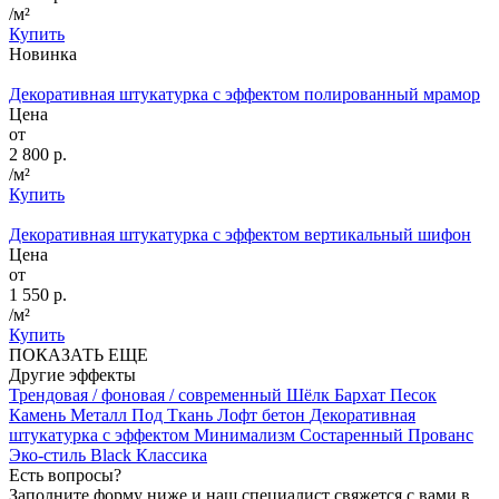
/м²
Купить
Новинка
Декоративная штукатурка с эффектом полированный мрамор
Цена
от
2 800 р.
/м²
Купить
Декоративная штукатурка с эффектом вертикальный шифон
Цена
от
1 550 р.
/м²
Купить
ПОКАЗАТЬ ЕЩЕ
Другие эффекты
Трендовая / фоновая / современный
Шёлк
Бархат
Песок
Камень
Металл
Под Ткань
Лофт бетон
Декоративная
штукатурка с эффектом Минимализм
Состаренный
Прованс
Эко-стиль
Black
Классика
Есть вопросы?
Заполните форму ниже и наш специалист свяжется с вами в