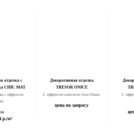
я отделка с
Декоративная отделка
Декор
ска CHIC MAT
TRESOR ONICE
TR
ка с эффектом
С эффектом хамелеон, база Оникс
С эффе
ка
цена по запросу
на
це
4 р.
/м²