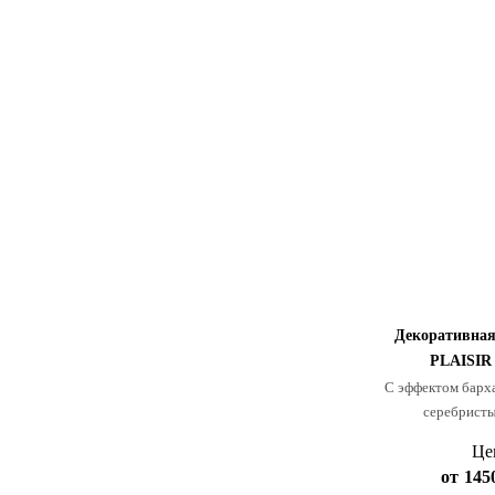
Декоративна
PLAISIR
С эффектом барха
серебристы
Це
от
145