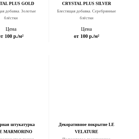
TAL PLUS GOLD
CRYSTAL PLUS SILVER
ая добавка. Золотые
Блестящая добавка. Серебрянные
блёстки
блёстки
Цена
Цена
от
100 р.
/м²
от
100 р.
/м²
рная штукатурка
Декоративное покрытие LE
TE MARMORINO
VELATURE