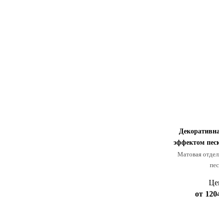
Декоративна
эффектом пе
Матовая отдел
пес
Це
от
120