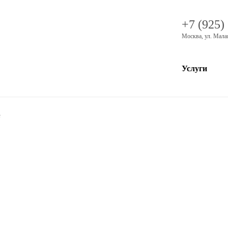
+7 (925)
Москва
,
ул. Мала
Услуги
e
a Signoria декоративная линия Art’e