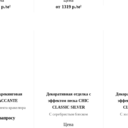
на
Цена
 р.
/м²
от
1319 р.
/м²
крекинговая
Декоративная отделка с
Декора
PACCANTE
эффектом песка CHIC
эффе
CLASSIC SILVER
C
фекта кракелюра
С серебристым блеском
С зо
 запросу
Цена