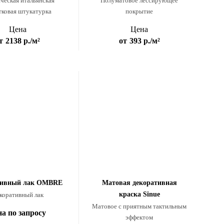
ческая итальянская
Полуматовое лессирующее
тковая штукатурка
покрытие
Цена
Цена
т
2138 р.
/м²
от
393 р.
/м²
тивный лак OMBRE
Матовая декоративная
краска Sinue
коративный лак
Матовое с приятным тактильным
на по запросу
эффектом