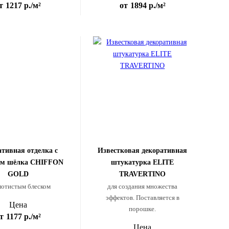
т
1217 р.
/м²
от
1894 р.
/м²
тивная отделка с
Известковая декоративная
ом шёлка CHIFFON
штукатурка ELITE
GOLD
TRAVERTINO
лотистым блеском
для создания множества
эффектов. Поставляется в
Цена
порошке.
т
1177 р.
/м²
Цена