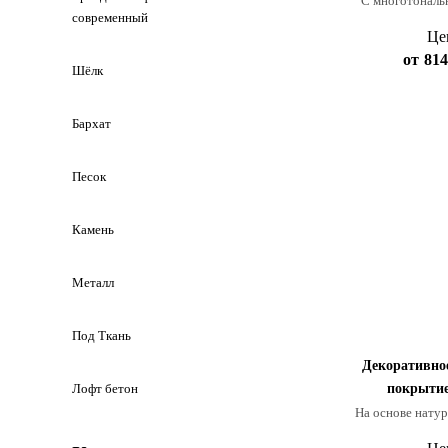
С многотональ
современный
Це
от
814
Шёлк
Бархат
Песок
Камень
Металл
Под Ткань
Декоративное
Лофт бетон
покрыт
На основе натур