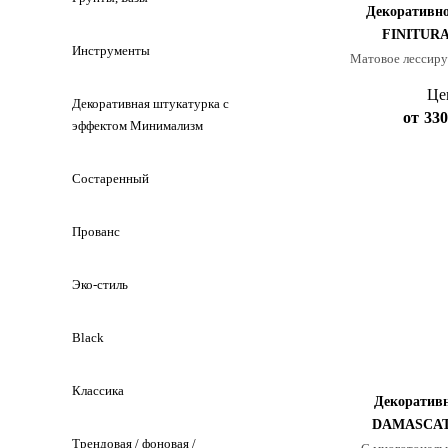
Декоративно
FINITUR
Инструменты
Матовое лессир
Це
Декоративная штукатурка с
от
330
эффектом Минимализм
Состаренный
Прованс
Эко-стиль
Black
Классика
Декоративн
DAMASCA
Трендовая / фоновая /