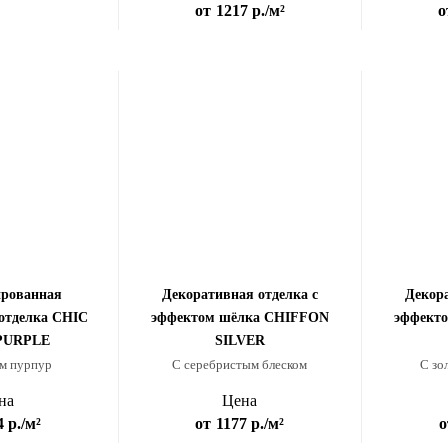
от
1217 р.
/м²
о
ированная
Декоративная отделка с
Декора
отделка CHIC
эффектом шёлка CHIFFON
эффект
PURPLE
SILVER
м пурпур
C серебристым блеском
С зо
на
Цена
4 р.
/м²
от
1177 р.
/м²
о