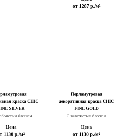
от
1287 р.
/м²
рламутровая
Перламутровая
ивная краска CHIC
декоративная краска CHIC
INE SILVER
FINE GOLD
ебристым блеском
С золотистым блеском
Цена
Цена
т
1130 р.
/м²
от
1130 р.
/м²