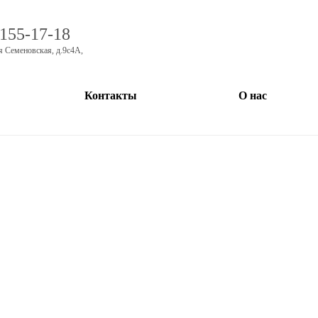
 155-17-18
я Семеновская, д.9с4А
,
Контакты
О нас
 Style