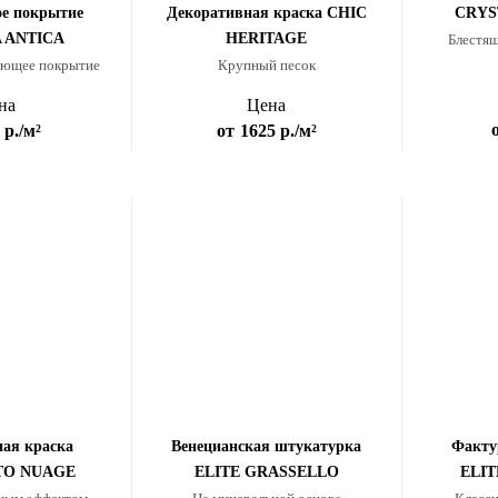
е покрытие
Декоративная краска CHIC
CRYS
A ANTICA
HERITAGE
Блестящ
ующее покрытие
Крупный песок
на
Цена
 р.
/м²
от
1625 р.
/м²
ая краска
Венецианская штукатурка
Факту
TO NUAGE
ELITE GRASSELLO
ELI