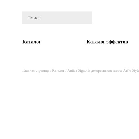
Каталог
Каталог эффектов
Главная страница
/
Каталог
/
Antica Signoria декоративная линия Art’e Styl
Antic