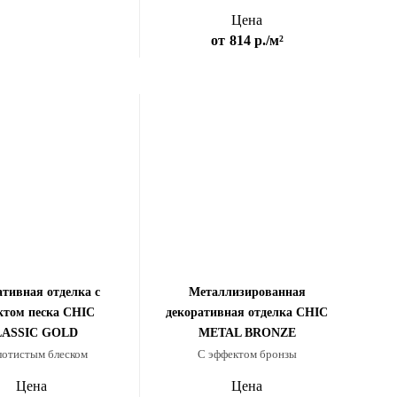
Цена
от
814 р.
/м²
тивная отделка с
Металлизированная
ктом песка CHIC
декоративная отделка CHIC
LASSIC GOLD
METAL BRONZE
лотистым блеском
С эффектом бронзы
Цена
Цена