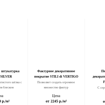
я штукатурка
Фактурное декоративное
Пе
 SILVER
покрытие STILI di VERTIGO
декорат
F
тистого шёлка с
Позволяет создать огромное
м блеском
множество фактур
С сер
на
Цена
0 р.
/м²
от
2245 р.
/м²
о