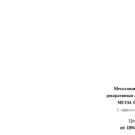
Металлиз
декоративная 
METAL 
С эффекто
Це
от
189