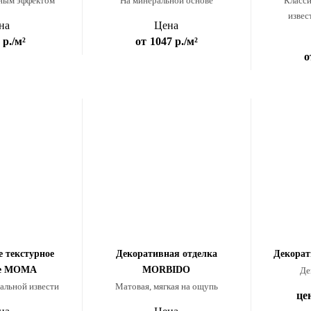
ным эффектом
На минеральной основе
Класси
извес
на
Цена
 р.
/м²
от
1047 р.
/м²
о
 текстурное
Декоративная отделка
Декора
ие MOMA
MORBIDO
Де
альной извести
Матовая, мягкая на ощупь
це