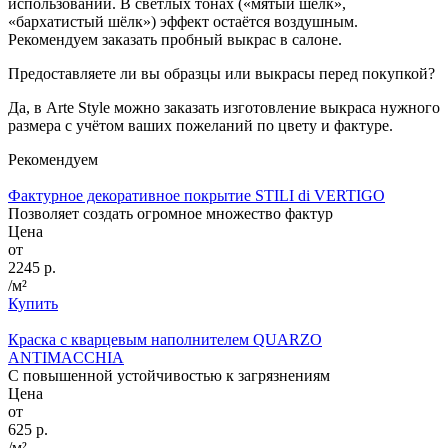
использовании. В светлых тонах («мятый шёлк»,
«бархатистый шёлк») эффект остаётся воздушным.
Рекомендуем заказать пробный выкрас в салоне.
Предоставляете ли вы образцы или выкрасы перед покупкой?
Да, в
Arte
Style
можно заказать изготовление выкраса нужного
размера с учётом ваших пожеланий по цвету и фактуре.
Рекомендуем
Фактурное декоративное покрытие STILI di VERTIGO
Позволяет создать огромное множество фактур
Цена
от
2245 р.
/м²
Купить
Краска с кварцевым наполнителем QUARZO
ANTIMACCHIA
С повышенной устойчивостью к загрязнениям
Цена
от
625 р.
/м²