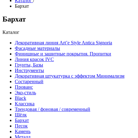
Каталог
/
Бархат
Бархат
Каталог
Декоративная линия Art’e Style Antica Signoria
Фасадные материалы
Финишные и защитные покрытия. Пропитки
Линия красок IVC
Грунты, Базы
Инструменты
Декоративная штукатурка с эффектом Минимализм
Состаренный
Прованс
Эко-стиль
Black
Классика
Трендовая / фоновая / современный
Шёлк
Бархат
Песок
Камень
Металл