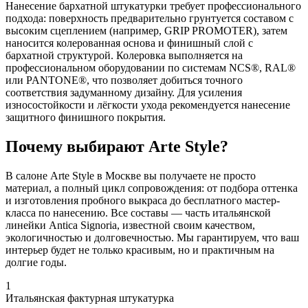
Нанесение бархатной штукатурки требует профессионального
подхода: поверхность предварительно грунтуется составом с
высоким сцеплением (например,
GRIP
PROMOTER
), затем
наносится колерованная основа и финишный слой с
бархатной структурой. Колеровка выполняется на
профессиональном оборудовании по системам
NCS
®,
RAL
®
или
PANTONE
®, что позволяет добиться точного
соответствия задуманному дизайну. Для усиления
износостойкости и лёгкости ухода рекомендуется нанесение
защитного финишного покрытия.
Почему выбирают Arte Style?
В салоне
Arte
Style
в Москве вы получаете не просто
материал, а полный цикл сопровождения: от подбора оттенка
и изготовления пробного выкраса до бесплатного мастер-
класса по нанесению. Все составы — часть итальянской
линейки
Antica
Signoria
, известной своим качеством,
экологичностью и долговечностью. Мы гарантируем, что ваш
интерьер будет не только красивым, но и практичным на
долгие годы.
1
Итальянская фактурная штукатурка