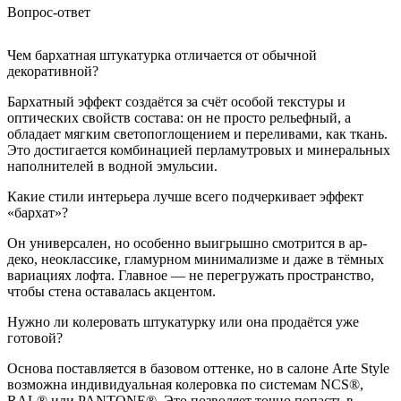
Вопрос-ответ
Чем бархатная штукатурка отличается от обычной
декоративной?
Бархатный эффект создаётся за счёт особой текстуры и
оптических свойств состава: он не просто рельефный, а
обладает мягким светопоглощением и переливами, как ткань.
Это достигается комбинацией перламутровых и минеральных
наполнителей в водной эмульсии.
Какие стили интерьера лучше всего подчеркивает эффект
«бархат»?
Он универсален, но особенно выигрышно смотрится в ар-
деко, неоклассике, гламурном минимализме и даже в тёмных
вариациях лофта. Главное — не перегружать пространство,
чтобы стена оставалась акцентом.
Нужно ли колеровать штукатурку или она продаётся уже
готовой?
Основа поставляется в базовом оттенке, но в салоне
Arte
Style
возможна индивидуальная колеровка по системам
NCS
®,
RAL
® или
PANTONE
®. Это позволяет точно попасть в