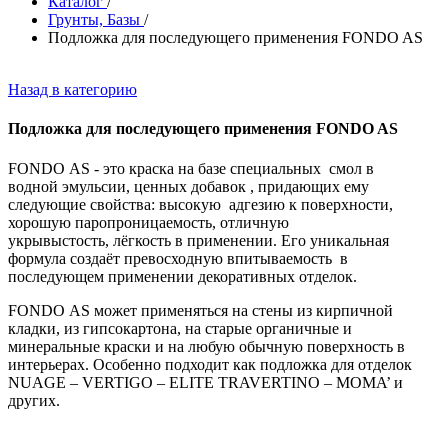
Каталог
/
Грунты, Базы
/
Подложка для последующего применения FONDO AS
Назад в категорию
Подложка для последующего применения FONDO AS
FONDO
AS -
это
краска на базе
специальных
смол в
водной
эмульсии
, ценных добавок
, придающих ему
следующие
свойства:
высокую адгезию к
поверхности
,
хорошую паропроницаемость
,
отличную
укрывыстость
,
лёгкость в применении
.
Его
уникальная
формула
создаёт превосходную
впитываемость
в
последующем применении декоративных отделок
.
FONDO
AS
может
применяться
на стены из кирпичной
кладки,
из
гипсокартона, на старые органичные и
минеральные краски и на любую обычную поверхность в
интерьерах. Особенно подходит как подложка для отделок
NUAGE – VERTIGO – ELITE TRAVERTINO – MOMA’ и
других.