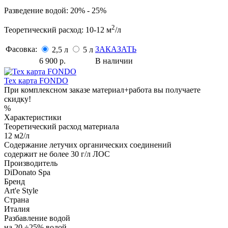
Разведение водой: 20% - 25%
2
Теоретический расход: 10-12 м
/л
Фасовка:
ЗАКАЗАТЬ
2,5 л
5 л
6 900
р.
В наличии
Тех карта FONDO
При комплексном заказе материал+работа вы получаете
скидку!
%
Характеристики
Теоретический расход материала
12 м2/л
Содержание летучих органических соединений
содержит не более 30 г/л ЛОС
Производитель
DiDonato Spa
Бренд
Art'e Style
Страна
Италия
Разбавление водой
на 20 ÷25% водой