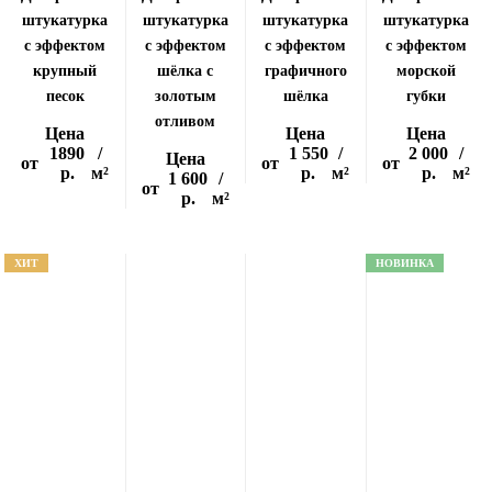
штукатурка
штукатурка
штукатурка
штукатурка
с эффектом
с эффектом
с эффектом
с эффектом
крупный
шёлка с
графичного
морской
песок
золотым
шёлка
губки
отливом
Цена
Цена
Цена
1890
/
1 550
/
2 000
/
Цена
от
от
от
р.
м²
р.
м²
р.
м²
1 600
/
от
р.
м²
ХИТ
НОВИНКА