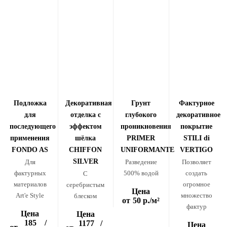
Подложка
Декоративная
Грунт
Фактурное
для
отделка с
глубокого
декоративное
последующего
эффектом
проникновения
покрытие
применения
шёлка
PRIMER
STILI di
FONDO AS
CHIFFON
UNIFORMANTE
VERTIGO
SILVER
Для
Разведение
Позволяет
фактурных
500% водой
создать
C
материалов
огромное
серебристым
Цена
Art'e Style
множество
блеском
от
50 р.
/м²
фактур
Цена
Цена
185
/
1177
/
Цена