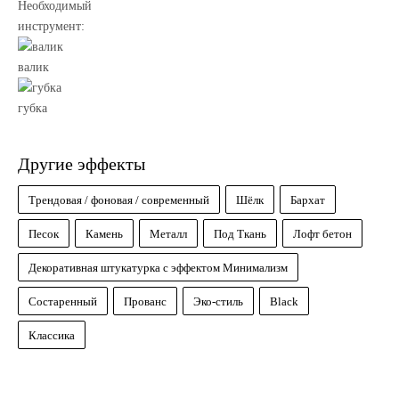
Необходимый
инструмент:
валик
губка
Другие эффекты
Трендовая / фоновая / современный
Шёлк
Бархат
Песок
Камень
Металл
Под Ткань
Лофт бетон
Декоративная штукатурка с эффектом Минимализм
Состаренный
Прованс
Эко-стиль
Black
Классика