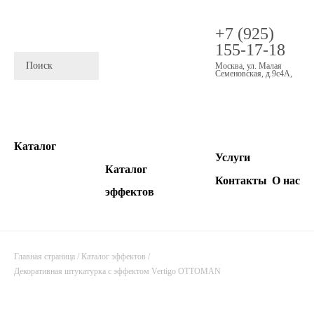
+7 (925)
155-17-18
Москва
,
ул. Малая
Семеновская, д.9с4А
,
Каталог
Услуги
Каталог
Контакты
О нас
эффектов
Главная страница
/
Каталог эффектов
/
Декоративная штукатурка с эффектом Vertigo OTTOMAN