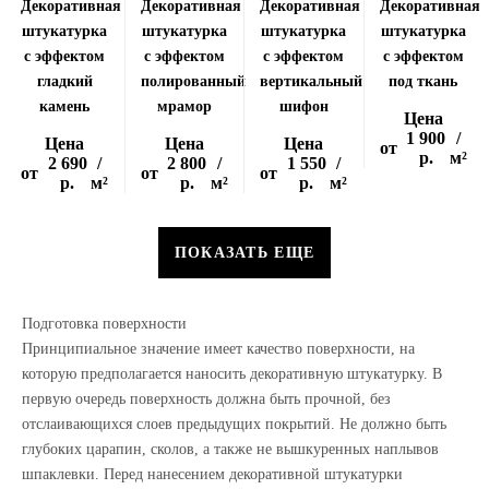
Декоративная
Декоративная
Декоративная
Декоративная
штукатурка
штукатурка
штукатурка
штукатурка
с эффектом
с эффектом
с эффектом
с эффектом
гладкий
полированный
вертикальный
под ткань
камень
мрамор
шифон
Цена
1 900
/
Цена
Цена
Цена
от
р.
м²
2 690
/
2 800
/
1 550
/
от
от
от
р.
м²
р.
м²
р.
м²
ПОКАЗАТЬ ЕЩЕ
Подготовка поверхности
Принципиальное значение имеет качество поверхности, на
которую предполагается наносить декоративную штукатурку. В
первую очередь поверхность должна быть прочной, без
отслаивающихся слоев предыдущих покрытий. Не должно быть
глубоких царапин, сколов, а также не вышкуренных наплывов
шпаклевки. Перед нанесением декоративной штукатурки