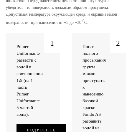
шпаклевки. Перед нанесением декоративной штукатурки
убедитесь что поверхность должным образом просушена.
Допустимая температура окружающей среды и окрашиваемой
0
поверхности при нанесении от +5 до +30
С.
1
2
Primer
После
Uniformante
полного
развести с
просыхания
водой в
грунта
соотношении
можно
1:5 (на 1
приступать
часть
к
Primer
нанесению
Uniformante
базовой
5 частей
краски.
воды).
Fondo AS
разбавить
водой на
ПОДРОБНЕЕ