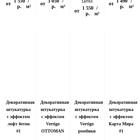
1 550
/
3 050
/
Цена
1 490
/
от
от
от
р.
м²
р.
м²
р.
м²
1 550
/
от
р.
м²
Декоративная
Декоративная
Декоративная
Декоративная
штукатурка
штукатурка
штукатурка
штукатурка
с эффектом
с эффектом
с эффектом
с эффектом
лофт бетон
Vertigo
Vertigo
Карта Мира
#1
OTTOMAN
ромбики
#1