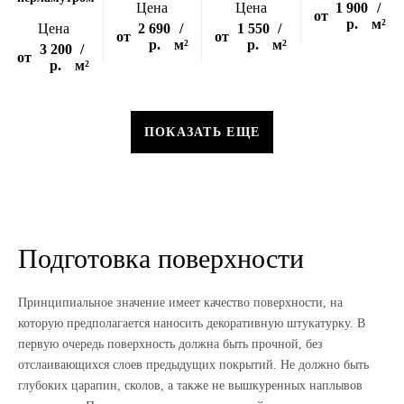
Цена
Цена
1 900
/
от
р.
м²
Цена
2 690
/
1 550
/
от
от
р.
м²
р.
м²
3 200
/
от
р.
м²
ПОКАЗАТЬ ЕЩЕ
Подготовка поверхности
Принципиальное значение имеет качество поверхности, на
которую предполагается наносить декоративную штукатурку. В
первую очередь поверхность должна быть прочной, без
отслаивающихся слоев предыдущих покрытий. Не должно быть
глубоких царапин, сколов, а также не вышкуренных наплывов