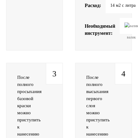
Расход:
14 м2 с литра
Необходимый
инструмент:
валик
3
4
После
После
полного
полного
просыхания
высыхания
базовой
первого
краски
слоя
можно
можно
приступить
приступить
к
к
нанесению
нанесению