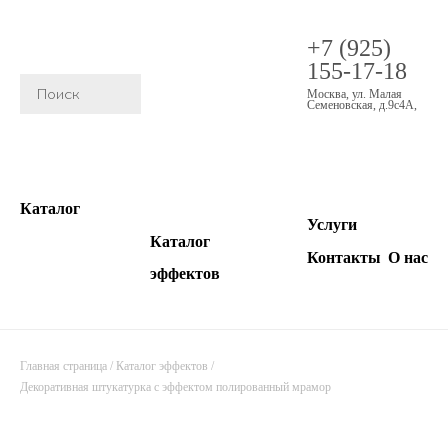
+7 (925)
155-17-18
Москва
,
ул. Малая
Семеновская, д.9с4А
,
Каталог
Услуги
Каталог
Контакты
О нас
эффектов
Главная страница
/
Каталог эффектов
/
Декоративная штукатурка с эффектом полированный мрамор