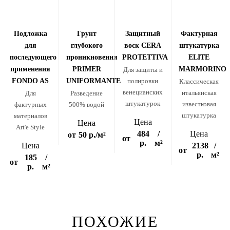
Подложка
Грунт
Защитный
Фактурная
для
глубокого
воск CERA
штукатурка
последующего
проникновения
PROTETTIVA
ELITE
применения
PRIMER
MARMORINO
Для защиты и
FONDO AS
UNIFORMANTE
полировки
Классическая
венецианских
итальянская
Для
Разведение
штукатурок
известковая
фактурных
500% водой
штукатурка
материалов
Цена
Цена
Art'e Style
484
/
Цена
от
50 р.
/м²
от
р.
м²
Цена
2138
/
от
р.
м²
185
/
от
р.
м²
ПОХОЖИЕ