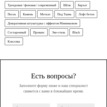
Трендовая / фоновая / современный
Шёлк
Бархат
Песок
Камень
Металл
Под Ткань
Лофт бетон
Декоративная штукатурка с эффектом Минимализм
Состаренный
Прованс
Эко-стиль
Black
Классика
Есть вопросы?
Заполните форму ниже и наш специалист
свяжется с вами в ближайшее время.