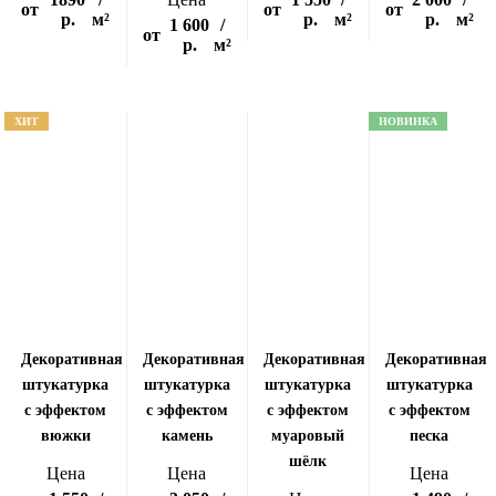
от
от
от
р.
м²
р.
м²
р.
м²
1 600
/
от
р.
м²
ХИТ
НОВИНКА
Декоративная
Декоративная
Декоративная
Декоративная
штукатурка
штукатурка
штукатурка
штукатурка
с эффектом
с эффектом
с эффектом
с эффектом
вюжки
камень
муаровый
песка
шёлк
Цена
Цена
Цена