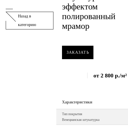
эффектом
полированный
Назад в
мрамор
категорию
ЗАКАЗАТЬ
от
2 800
р.
/м²
Характеристики
Тип покрытия
Венецианская штукатурка