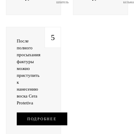
шпатель
кельма
кельма
5
После
полного
просыхания
фактуры
можно
приступить
к
нанесению
воска Cera
Protetiva
ПОДРОБНЕЕ