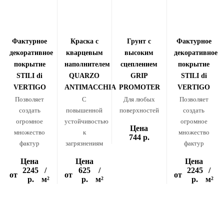
Фактурное
Краска с
Грунт с
Фактурное
декоративное
кварцевым
высоким
декоративное
покрытие
наполнителем
сцеплением
покрытие
STILI di
QUARZO
GRIP
STILI di
VERTIGO
ANTIMACCHIA
PROMOTER
VERTIGO
Позволяет
С
Для любых
Позволяет
создать
повышенной
поверхностей
создать
огромное
устойчивостью
огромное
Цена
множество
к
множество
744 р.
фактур
загрязнениям
фактур
Цена
Цена
Цена
2245
/
625
/
2245
/
от
от
от
р.
м²
р.
м²
р.
м²