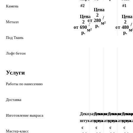
#2
#1
Камень
Цена
2
Цена
Цена
/
от
280
2
2
Металл
м²
/
/
р.
от
690
от
480
м²
м
р.
р.
Под Ткань
Лофт бетон
Услуги
Работы по нанесению
Доставка
Декоративная
Декоративная
Декоративна
Деко
Изготовление выкраса
штукатурка
штукатурка
штукатурка
штук
с
с
с
с
Мастер-класс