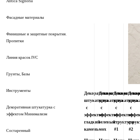
Antica Signoria
Фасадные материалы
Финишные и защитные покрытия.
Пропитки
Линия красок IVC
Грунты, Базы
Инструменты
Декоративная
Декоративная
Декоративна
Деко
штукатурка
штукатурка
штукатурка
штук
Декоративная штукатурка с
с
с
с
с
эффектом Минимализм
эффектом
эффектом
эффектом
эффе
гладкий
зеленый
cтруктура
cтрук
камень
мох
#1
#2
Состаренный