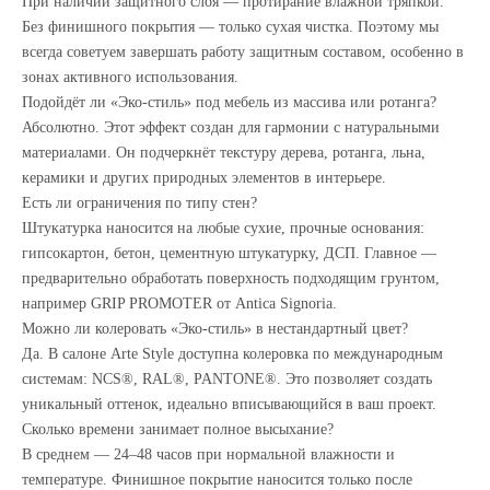
При наличии защитного слоя — протирание влажной тряпкой.
Без финишного покрытия — только сухая чистка. Поэтому мы
всегда советуем завершать работу защитным составом, особенно в
зонах активного использования.
Подойдёт ли «Эко-стиль» под мебель из массива или ротанга?
Абсолютно. Этот эффект создан для гармонии с натуральными
материалами. Он подчеркнёт текстуру дерева, ротанга, льна,
керамики и других природных элементов в интерьере.
Есть ли ограничения по типу стен?
Штукатурка наносится на любые сухие, прочные основания:
гипсокартон, бетон, цементную штукатурку, ДСП. Главное —
предварительно обработать поверхность подходящим грунтом,
например
GRIP
PROMOTER
от
Antica
Signoria
.
Можно ли колеровать «Эко-стиль» в нестандартный цвет?
Да. В салоне
Arte
Style
доступна колеровка по международным
системам:
NCS
®,
RAL
®,
PANTONE
®. Это позволяет создать
уникальный оттенок, идеально вписывающийся в ваш проект.
Сколько времени занимает полное высыхание?
В среднем — 24–48 часов при нормальной влажности и
температуре. Финишное покрытие наносится только после