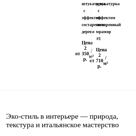
штукатурка
штукатурка
с
с
эффектом
эффектом
состаренное
состаренный
дерево
мрамор
#1
Цена
2
Цена
/
от
350
2
м²
/
р.
от
710
м²
р.
Эко-стиль в интерьере — природа,
текстура и итальянское мастерство