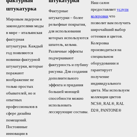
фактурная
штукатурки
Наш салон
штукатурка
предоставляет
услуги
Фактурные
колеровки
что
штукатурки – более
Мировым лидером и
позволит вам получить
рельефные покрытия,
законодателями моды
широчайший выбор
для использования
в мире – итальянская
оттенков и цветов.
которых используются
фактурная
Колеровка
шпатель, кельма.
штукатурка. Каждый
производиться на
Различные эффекты
год появляются
специальном
подчеркивают
новинки фактурной
оборудовании и
фактурность и глубину
штукатурки, которые
гарантирует
рисунка. Для создания
поражают
получение
дополнительного
воображение не
индивидуального
эффекта и придания
только простых
цвета. Мы используем
большей моющей
обывателей, но и
коллекции цветов
способности можно
опытных
NCS®, RAL®, RAL
использовать
профессионалов в
D2®, PANTONE®
лессирующие составы.
сфере дизайна
помещений.
Постоянные
инновации в