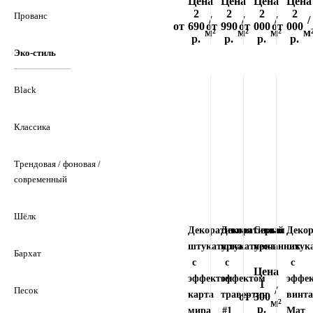
Цена
Цена
Цена
Цена
2
2
2
2
Прованс
/
/
/
/
от
690
от
990
от
000
от
000
м²
м²
м²
м
р.
р.
р.
р.
Эко-стиль
Black
Классика
Трендовая / фоновая /
современный
Шёлк
Декоративная
Декоративная
Серый
Деко
штукатурка
штукатурка
песчанник
штук
Бархат
с
с
с
Цена
эффектом
эффектом
эффе
1
/
Песок
карта
травертин
винт
от
300
м²
р.
мира
#1
Мат