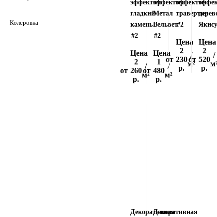
эффектом
эффектом
эффектом
эффе
гладкий
Метал
травертин
дерев
Колеровка
камень
Вельвет
#2
Якису
#2
#2
Цена
Цена
2
2
Цена
Цена
/
/
от
230
от
520
2
1
м²
м
/
/
р.
р.
от
260
от
480
м²
м²
р.
р.
Декоративная
Декоративная