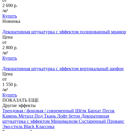
от
2 690 р.
/м²
Купить
Новинка
Декоративная штукатурка с эффектом полированный мрамор
Цена
от
2 800 р.
/м²
Купить
Декоративная штукатурка с эффектом вертикальный шифон
Цена
от
1 550 р.
/м²
Купить
ПОКАЗАТЬ ЕЩЕ
Другие эффекты
Трендовая / фоновая / современный
Шёлк
Бархат
Песок
Камень
Металл
Под Ткань
Лофт бетон
Декоративная
штукатурка с эффектом Минимализм
Состаренный
Прованс
Эко-стиль
Black
Классика