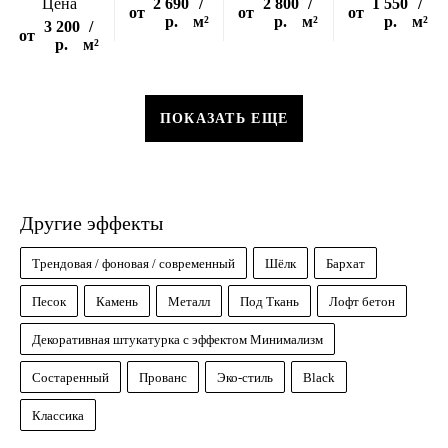
Цена
2 690
/
2 800
/
1 550
/
от
от
от
р.
м²
р.
м²
р.
м²
3 200
/
от
р.
м²
ПОКАЗАТЬ ЕЩЕ
Другие эффекты
Трендовая / фоновая / современный
Шёлк
Бархат
Песок
Камень
Металл
Под Ткань
Лофт бетон
Декоративная штукатурка с эффектом Минимализм
Состаренный
Прованс
Эко-стиль
Black
Классика