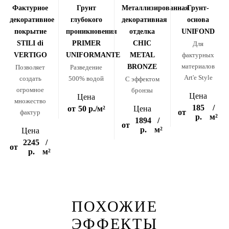
Фактурное
Грунт
Металлизированная
Грунт-
декоративное
глубокого
декоративная
основа
покрытие
проникновения
отделка
UNIFOND
STILI di
PRIMER
CHIC
Для
VERTIGO
UNIFORMANTE
METAL
фактурных
материалов
BRONZE
Позволяет
Разведение
Art'e Style
создать
500% водой
С эффектом
огромное
бронзы
Цена
Цена
множество
185
/
от
50 р.
/м²
Цена
от
фактур
р.
м²
1894
/
от
р.
м²
Цена
2245
/
от
р.
м²
ПОХОЖИЕ
ЭФФЕКТЫ