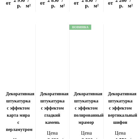
2 950
/
2 850
/
2 850
/
2 260
/
от
от
от
от
р.
м²
р.
м²
р.
м²
р.
м²
НОВИНКА
Декоративная
Декоративная
Декоративная
Декоративная
штукатурка
штукатурка
штукатурка
штукатурка
с эффектом
с эффектом
с эффектом
с эффектом
карта мира
гладкий
полированный
вертикальный
с
камень
мрамор
шифон
перламутром
Цена
Цена
Цена