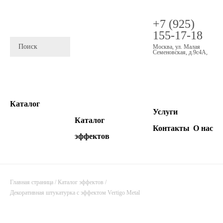
+7 (925)
155-17-18
Москва
,
ул. Малая
Семеновская, д.9с4А
,
Каталог
Услуги
Каталог
Контакты
О нас
эффектов
Главная страница
/
Каталог эффектов
/
Декоративная штукатурка с эффектом Vertigo Metal