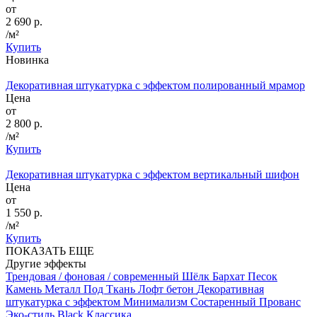
от
2 690 р.
/м²
Купить
Новинка
Декоративная штукатурка с эффектом полированный мрамор
Цена
от
2 800 р.
/м²
Купить
Декоративная штукатурка с эффектом вертикальный шифон
Цена
от
1 550 р.
/м²
Купить
ПОКАЗАТЬ ЕЩЕ
Другие эффекты
Трендовая / фоновая / современный
Шёлк
Бархат
Песок
Камень
Металл
Под Ткань
Лофт бетон
Декоративная
штукатурка с эффектом Минимализм
Состаренный
Прованс
Эко-стиль
Black
Классика