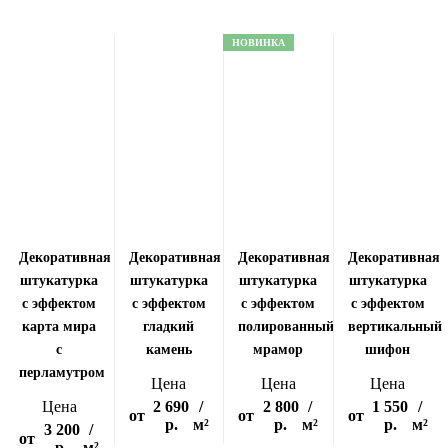
НОВИНКА
Декоративная
Декоративная
Декоративная
Декоративная
штукатурка
штукатурка
штукатурка
штукатурка
с эффектом
с эффектом
с эффектом
с эффектом
карта мира
гладкий
полированный
вертикальный
с
камень
мрамор
шифон
перламутром
Цена
Цена
Цена
Цена
2 690
/
2 800
/
1 550
/
от
от
от
р.
м²
р.
м²
р.
м²
3 200
/
от
р.
м²