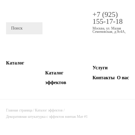
+7 (925)
155-17-18
Москва
,
ул. Малая
Семеновская, д.9с4А
,
Каталог
Услуги
Каталог
Контакты
О нас
эффектов
Главная страница
/
Каталог эффектов
/
Декоративная штукатурка с эффектом винтаж Мат #1