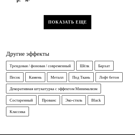
ПОКАЗАТЬ ЕЩЕ
Другие эффекты
Трендовая / фоновая / современный
Шёлк
Бархат
Песок
Камень
Металл
Под Ткань
Лофт бетон
Декоративная штукатурка с эффектом Минимализм
Состаренный
Прованс
Эко-стиль
Black
Классика