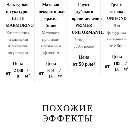
Фактурная
Матовая
Грунт
Грунт-
штукатурка
декоративная
глубокого
основа
ELITE
краска
проникновения
UNIFOND
MARMORINO
Sinue
PRIMER
Для
UNIFORMANTE
фактурных
Классическая
Матовое с
материалов
итальянская
приятным
Разведение
Art'e Style
известковая
тактильным
500% водой
штукатурка
эффектом
Цена
Цена
Цена
Цена
185
/
от
50 р.
/м²
от
р.
м²
2138
/
814
/
от
от
р.
м²
р.
м²
ПОХОЖИЕ
ЭФФЕКТЫ