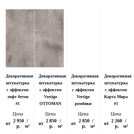
Декоративная
Декоративная
Декоративная
Декоративная
штукатурка
штукатурка
штукатурка
штукатурка
с эффектом
с эффектом
с эффектом
с эффектом
лофт бетон
Vertigo
Vertigo
Карта Мира
#1
OTTOMAN
ромбики
#1
Цена
Цена
Цена
Цена
2 950
/
2 850
/
2 850
/
2 260
/
от
от
от
от
р.
м²
р.
м²
р.
м²
р.
м²