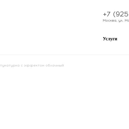
+7 (925
Москва
,
ул. М
Услуги
тукатурка с эффектом облачный