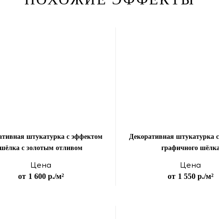
ативная штукатурка с эффектом
Декоративная штукатурка 
шёлка с золотым отливом
графичного шёлк
Цена
Цена
от
1 600 р.
/м²
от
1 550 р.
/м²