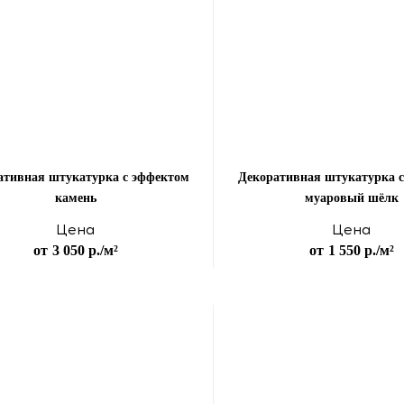
ативная штукатурка с эффектом
Декоративная штукатурка 
камень
муаровый шёлк
Цена
Цена
от
3 050 р.
/м²
от
1 550 р.
/м²