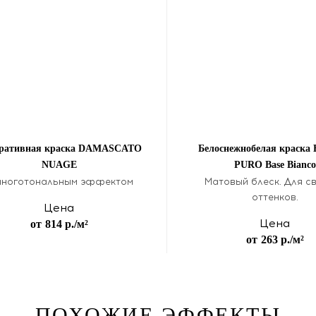
ративная краска DAMASCATO
Белоснежнобелая краска
NUAGE
PURO Base Bianco
многотональным эффектом
Матовый блеск. Для с
оттенков.
Цена
Цена
от
814 р.
/м²
от
263 р.
/м²
ПОХОЖИЕ ЭФФЕКТЫ