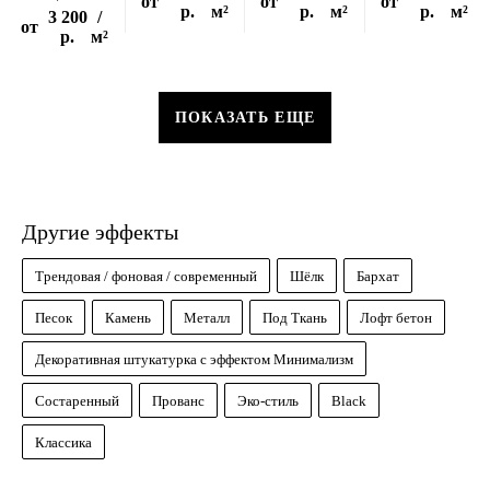
от
от
от
р.
м²
р.
м²
р.
м²
3 200
/
от
р.
м²
ПОКАЗАТЬ ЕЩЕ
Другие эффекты
Трендовая / фоновая / современный
Шёлк
Бархат
Песок
Камень
Металл
Под Ткань
Лофт бетон
Декоративная штукатурка с эффектом Минимализм
Состаренный
Прованс
Эко-стиль
Black
Классика