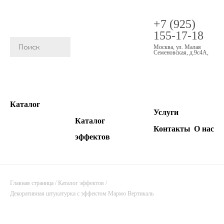
+7 (925)
155-17-18
Москва
,
ул. Малая
Семеновская, д.9с4А
,
Каталог
Услуги
Каталог
Контакты
О нас
эффектов
Главная страница
/
Каталог эффектов
/
Декоративная штукатурка с эффектом Мармо Вертикаль