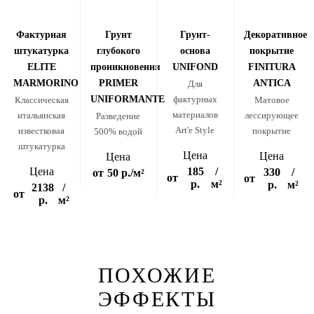
Фактурная
Грунт
Грунт-
Декоративное
штукатурка
глубокого
основа
покрытие
ELITE
проникновения
UNIFOND
FINITURA
MARMORINO
PRIMER
ANTICA
Для
UNIFORMANTE
фактурных
Классическая
Матовое
материалов
итальянская
лессирующее
Разведение
Art'e Style
известковая
покрытие
500% водой
штукатурка
Цена
Цена
Цена
Цена
185
/
330
/
от
50 р.
/м²
от
от
р.
м²
р.
м²
2138
/
от
р.
м²
ПОХОЖИЕ
ЭФФЕКТЫ