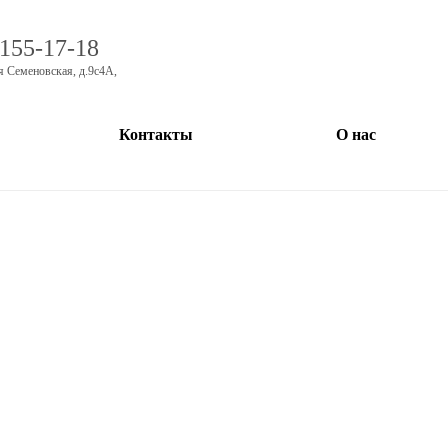
 155-17-18
я Семеновская, д.9с4А
,
Контакты
О нас