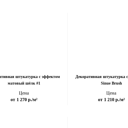
ативная штукатурка с эффектом
Декоративная штукатурка 
матовый шёлк #1
Sinue Brush
Цена
Цена
от
1 270 р.
/м²
от
1 210 р.
/м²