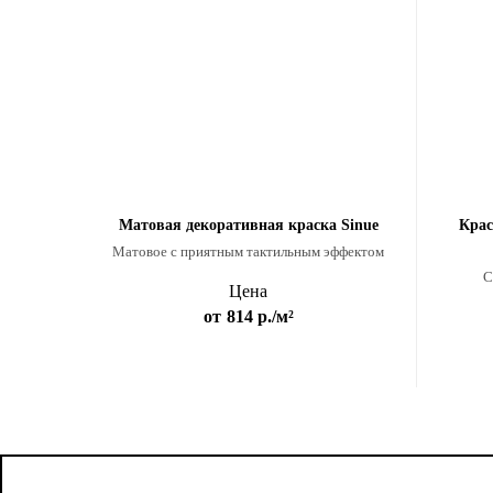
Матовая декоративная краска Sinue
Крас
Матовое с приятным тактильным эффектом
С
Цена
от
814 р.
/м²