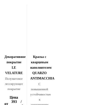
Декоративное
Краска с
покрытие
кварцевым
LE
наполнителем
VELATURE
QUARZO
ANTIMACCHIA
Полуматовое
лессирующее
С
покрытие
повышенной
устойчивостью
Цена
к
393
/
от
загрязнениям