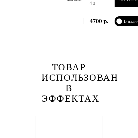
4 л
4700
р.
В нали
ТОВАР
ИСПОЛЬЗОВАН
В
ЭФФЕКТАХ