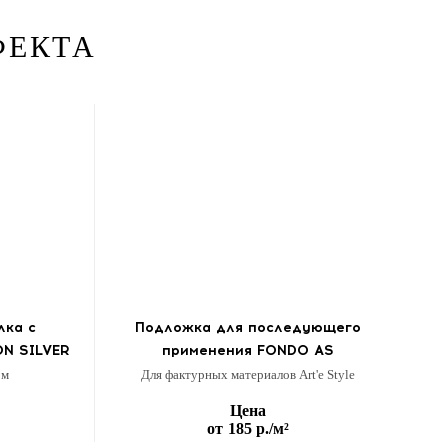
ФЕКТА
лка с
Подложка для последующего
N SILVER
применения FONDO AS
ом
Для фактурных материалов Art'e Style
Цена
от
185 р.
/м²