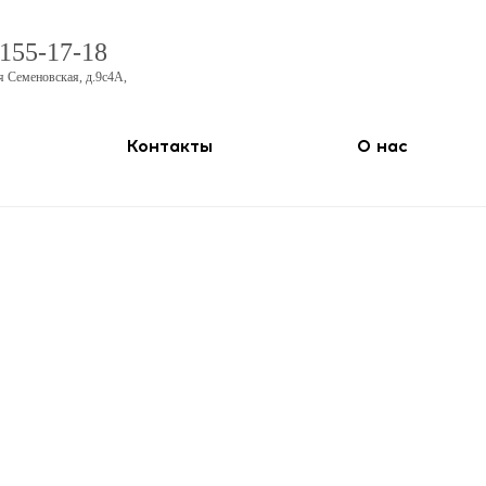
 155-17-18
я Семеновская, д.9с4А
,
Контакты
О нас