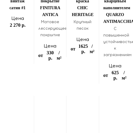
винтаж
покрытие
краска
кварцевым
сатин #1
FINITURA
CHIC
наполнителем
ANTICA
HERITAGE
QUARZO
Цена
ANTIMACCHI
Матовое
Крупный
2 270 р.
лессирующее
песок
С
покрытие
повышенной
Цена
устойчивость
Цена
1625
/
к
от
р.
м²
330
/
загрязнениям
от
р.
м²
Цена
625
/
от
р.
м²