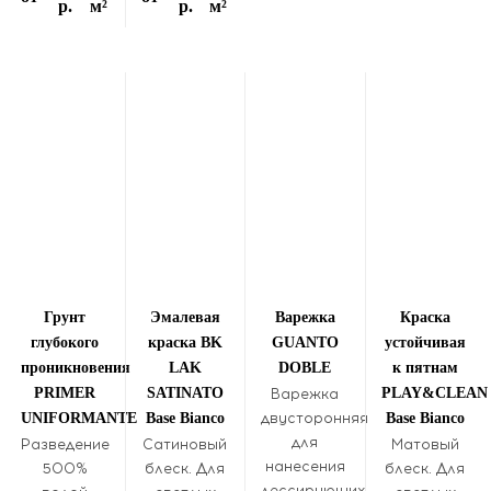
р.
м²
р.
м²
Грунт
Эмалевая
Варежка
Краска
глубокого
краска BK
GUANTO
устойчивая
проникновения
LAK
DOBLE
к пятнам
PRIMER
SATINATO
PLAY&CLEAN
Варежка
UNIFORMANTE
Base Bianco
двусторонняя
Base Bianco
для
Разведение
Сатиновый
Матовый
нанесения
500%
блеск. Для
блеск. Для
лессирующих