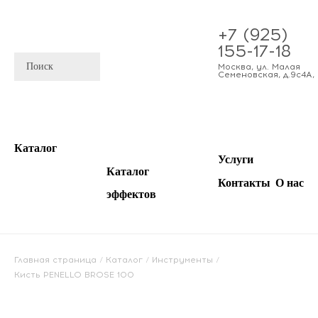
+7 (925)
155-17-18
Москва
,
ул. Малая
Семеновская, д.9с4А
,
Каталог
Услуги
Каталог
Контакты
О нас
эффектов
Главная страница
/
Каталог
/
Инструменты
/
Кисть PENELLO BROSE 100