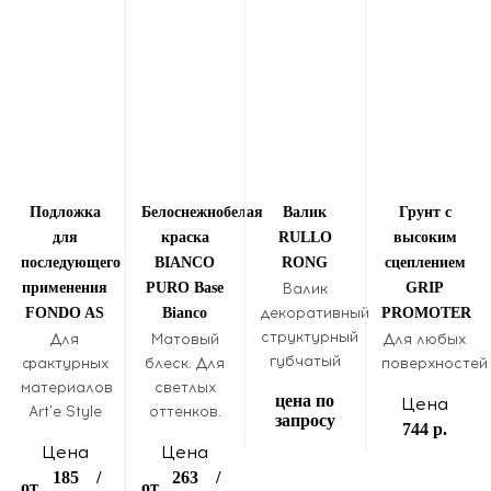
Подложка
Белоснежнобелая
Валик
Грунт с
для
краска
RULLO
высоким
последующего
BIANCO
RONG
сцеплением
применения
PURO Base
GRIP
Валик
FONDO AS
Bianco
декоративный
PROMOTER
структурный
Для
Матовый
Для любых
губчатый
фактурных
блеск. Для
поверхностей
материалов
светлых
цена по
Цена
Art'e Style
оттенков.
запросу
744 р.
Цена
Цена
185
/
263
/
от
от