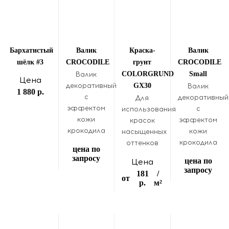
Бархатистый
Валик
Краска-
Валик
шёлк #3
CROCODILE
грунт
CROCODILE
COLORGRUND
Small
Валик
Цена
декоративный
GX30
Валик
1 880 р.
с
декоративный
Для
эффектом
с
использования
кожи
эффектом
красок
крокодила
кожи
насыщенных
крокодила
оттенков
цена по
запросу
цена по
Цена
запросу
181
/
от
р.
м²