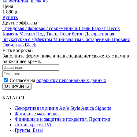
Бархатистый шёлк #3
Цена
1 880 р.
Купить
Другие эффекты
Трендовая / фоновая / современный
Шёлк
Бархат
Песок
Камень
Металл
Под Ткань
Лофт бетон
Декоративная
штукатурка с эффектом Минимализм
Состаренный
Прованс
Эко-стиль
Black
Есть вопросы?
Заполните форму ниже и наш специалист свяжется с вами в
ближайшее время.
Согласен на
обработку персональных данных
ОТПРАВИТЬ
КАТАЛОГ
Декоративная линия Art’e Style Antica Signoria
Фасадные материалы
Финишные и защитные покрытия. Пропитки
Линия красок IVC
Грунты, Базы