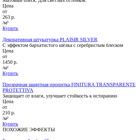
Матовый блеск. Для светлых оттенков.
Цена
от
263 р.
/м²
Купить
Декоративная штукатурка PLAISIR SILVER
С эффектом бархатистого шёлка с серебристым блеском
Цена
от
1450 р.
/м²
Купить
Прозрачная защитная пропитка FINITURA TRANSPARENTE
PROTETTIVA
Защищает от влаги, улучшает стойкость к истиранию
Цена
от
210 р.
/м²
Купить
ПОХОЖИЕ ЭФФЕКТЫ