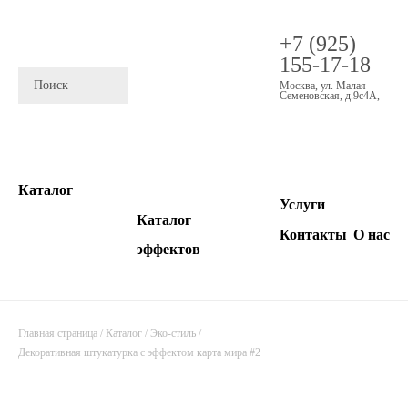
+7 (925)
155-17-18
Москва
,
ул. Малая
Семеновская, д.9с4А
,
Каталог
Услуги
Каталог
Контакты
О нас
эффектов
Главная страница
/
Каталог
/
Эко-стиль
/
Декоративная штукатурка с эффектом карта мира #2