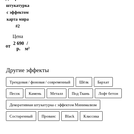
штукатурка
с эффектом
карта мира
#2
Цена
2 690
/
от
р.
м²
Другие эффекты
Трендовая / фоновая / современный
Шёлк
Бархат
Песок
Камень
Металл
Под Ткань
Лофт бетон
Декоративная штукатурка с эффектом Минимализм
Состаренный
Прованс
Black
Классика