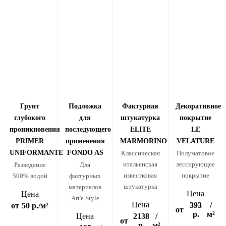
Грунт
Подложка
Фактурная
Декоративное
глубокого
для
штукатурка
покрытие
проникновения
последующего
ELITE
LE
PRIMER
применения
MARMORINO
VELATURE
UNIFORMANTE
FONDO AS
Классическая
Полуматовое
итальянская
лессирующее
Разведение
Для
известковая
покрытие
500% водой
фактурных
штукатурка
материалов
Цена
Цена
Art'e Style
Цена
393
/
от
50 р.
/м²
от
р.
м²
Цена
2138
/
от
р.
м²