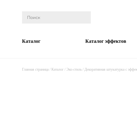
Каталог
Каталог эффектов
Главная страница
/
Каталог
/
Эко-стиль
/
Декоративная штукатурка с эффе