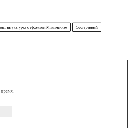
вная штукатурка с эффектом Минимализм
Состаренный
 время.