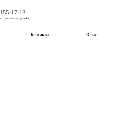
 155-17-18
я Семеновская, д.9с4А
,
Контакты
О нас