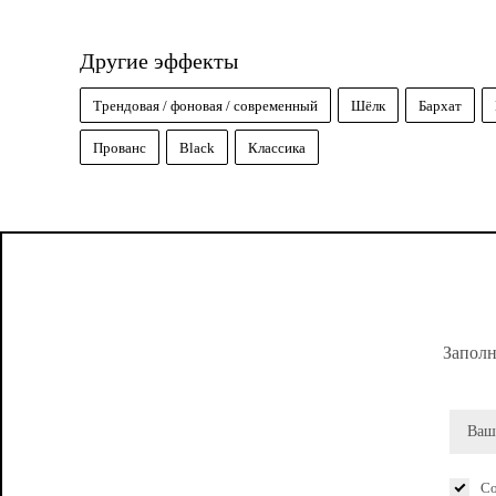
Другие эффекты
Трендовая / фоновая / современный
Шёлк
Бархат
Прованс
Black
Классика
Заполн
Со