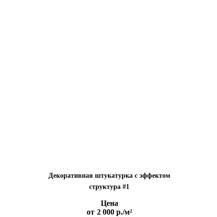
Декоративная штукатурка с эффектом
cтруктура #1
Цена
от
2 000 р.
/м²