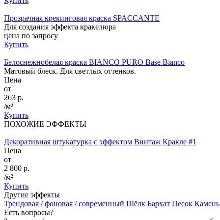
Купить
Прозрачная крекинговая краска SPACCANTE
Для создания эффекта кракелюра
цена по запросу
Купить
Белоснежнобелая краска BIANCO PURO Base Bianco
Матовый блеск. Для светлых оттенков.
Цена
от
263 р.
/м²
Купить
ПОХОЖИЕ ЭФФЕКТЫ
Декоративная штукатурка с эффектом Винтаж Кракле #1
Цена
от
2 800 р.
/м²
Купить
Другие эффекты
Трендовая / фоновая / современный
Шёлк
Бархат
Песок
Камен
Есть вопросы?