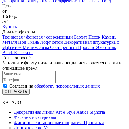
Декоративная штукатурка с эффектом Шёлк. База Голд
Цена
от
1 610 р.
/м²
Купить
Другие эффекты
Трендовая / фоновая / современный
Бархат
Песок
Камень
Металл
Под Ткань
Лофт бетон
Декоративная штукатурка с
эффектом Минимализм
Состаренный
Прованс
Эко-стиль
Black
Классика
Есть вопросы?
Заполните форму ниже и наш специалист свяжется с вами в
ближайшее время.
Согласен на
обработку персональных данных
ОТПРАВИТЬ
КАТАЛОГ
Декоративная линия Art’e Style Antica Signoria
Фасадные материалы
Финишные и защитные покрытия. Пропитки
Линия красок IVC