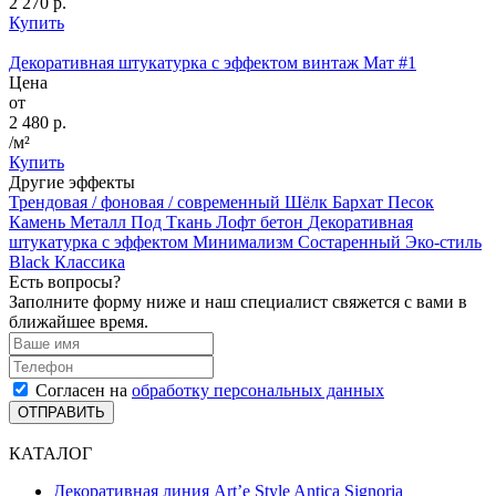
2 270 р.
Купить
Декоративная штукатурка с эффектом винтаж Мат #1
Цена
от
2 480 р.
/м²
Купить
Другие эффекты
Трендовая / фоновая / современный
Шёлк
Бархат
Песок
Камень
Металл
Под Ткань
Лофт бетон
Декоративная
штукатурка с эффектом Минимализм
Состаренный
Эко-стиль
Black
Классика
Есть вопросы?
Заполните форму ниже и наш специалист свяжется с вами в
ближайшее время.
Согласен на
обработку персональных данных
ОТПРАВИТЬ
КАТАЛОГ
Декоративная линия Art’e Style Antica Signoria