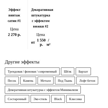
Эффект
Декоративная
винтаж
штукатурка
сатин #1
с эффектом
вюжки #2
Цена
2 270 р.
Цена
1 550
/
от
р.
м²
Другие эффекты
Трендовая / фоновая / современный
Шёлк
Бархат
Песок
Камень
Металл
Под Ткань
Лофт бетон
Декоративная штукатурка с эффектом Минимализм
Состаренный
Эко-стиль
Black
Классика