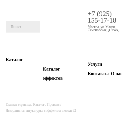
+7 (925)
155-17-18
Москва
,
ул. Малая
Семеновская, д.9с4А
,
Каталог
Услуги
Каталог
Контакты
О нас
эффектов
Главная страница
/
Каталог
/
Прованс
/
Декоративная штукатурка с эффектом вюжки #2