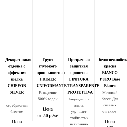
Декоративная
Грунт
Прозрачная
Белоснежнобел
отделка с
глубокого
защитная
краска
эффектом
проникновения
пропитка
BIANCO
шёлка
PRIMER
FINITURA
PURO Base
CHIFFON
UNIFORMANTE
TRANSPARENTE
Bianco
SILVER
PROTETTIVA
Разведение
Матовый
500% водой
блеск. Для
C
Защищает от
светлых
серебристым
влаги,
Цена
оттенков.
блеском
улучшает
от
50 р.
/м²
стойкость к
Цена
Цена
истиранию