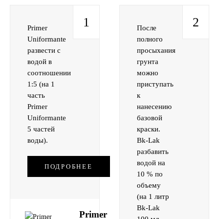
1
2
Primer
После
Uniformante
полного
развести с
просыхания
водой в
грунта
соотношении
можно
1:5 (на 1
приступать
часть
к
Primer
нанесению
Uniformante
базовой
5 частей
краски.
воды).
Bk-Lak
разбавить
водой на
ПОДРОБНЕЕ
10 % по
объему
(на 1 литр
Bk-Lak
Primer