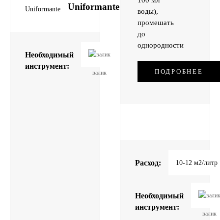
100 мл
Uniformante
воды),
промешать
до
однородности
Необходимый
инструмент:
ПОДРОБНЕЕ
валик
кисть
Расход:
10-12 м2/литр
Необходимый
инструмент:
валик