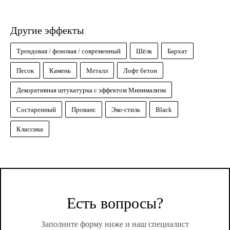
Другие эффекты
Трендовая / фоновая / современный
Шёлк
Бархат
Песок
Камень
Металл
Лофт бетон
Декоративная штукатурка с эффектом Минимализм
Состаренный
Прованс
Эко-стиль
Black
Классика
Есть вопросы?
Заполните форму ниже и наш специалист