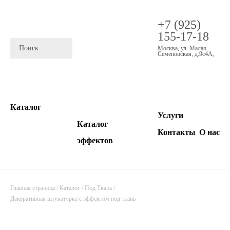
+7 (925)
155-17-18
Москва
,
ул. Малая
Семеновская, д.9с4А
,
Каталог
Услуги
Каталог
Контакты
О нас
эффектов
Главная страница
/
Каталог
/
Под Ткань
/
Декоративная штукатурка с эффектом под ткань