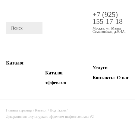
+7 (925)
155-17-18
Москва
,
ул. Малая
Семеновская, д.9с4А
,
Каталог
Услуги
Каталог
Контакты
О нас
эффектов
Главная страница
/
Каталог
/
Под Ткань
/
Декоративная штукатурка с эффектом шифон соломка #2