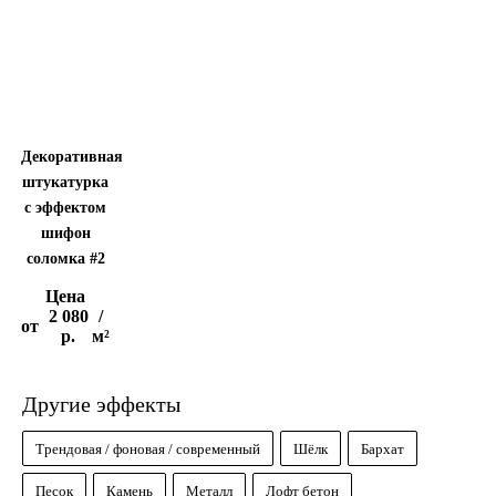
Декоративная
штукатурка
с эффектом
шифон
соломка #2
Цена
2 080
/
от
р.
м²
Другие эффекты
Трендовая / фоновая / современный
Шёлк
Бархат
Песок
Камень
Металл
Лофт бетон