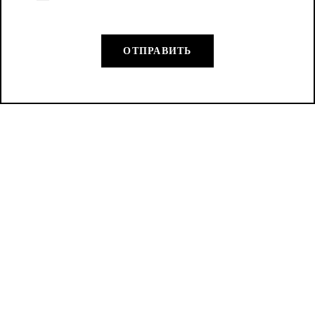
ОТПРАВИТЬ
КАТАЛОГ
КОНТАКТЫ
Декоративная линия
+7 (925) 155-17-18
Art’e Style Antica
Пн–Пт 10:00–19:00
Signoria
+7 (926) 731-87-41
Фасадные материалы
Сб–Вс выходной