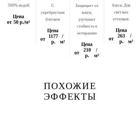
500% водой
блеск. Для
C
Защищает от
светлых
серебристым
влаги,
Цена
оттенков.
блеском
улучшает
от
50 р.
/м²
стойкость к
Цена
Цена
истиранию
263
/
1177
/
от
от
р.
м²
р.
м²
Цена
210
/
от
р.
м²
ПОХОЖИЕ
ЭФФЕКТЫ