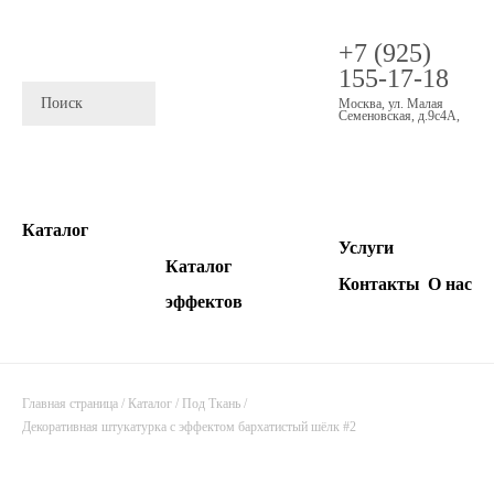
+7 (925)
155-17-18
Москва
,
ул. Малая
Семеновская, д.9с4А
,
Каталог
Услуги
Каталог
Контакты
О нас
эффектов
Главная страница
/
Каталог
/
Под Ткань
/
Декоративная штукатурка с эффектом бархатистый шёлк #2