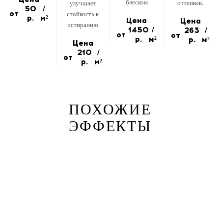
блеском
оттенков.
улучшает
50
/
от
стойкость к
р.
м²
Цена
Цена
истиранию
1450
/
263
/
от
от
р.
м²
р.
м²
Цена
210
/
от
р.
м²
ПОХОЖИЕ
ЭФФЕКТЫ