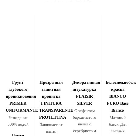
Грунт
Прозрачная
Декоративная
Белоснежнобел
глубокого
защитная
штукатурка
краска
проникновения
пропитка
PLAISIR
BIANCO
PRIMER
FINITURA
SILVER
PURO Base
UNIFORMANTE
TRANSPARENTE
Bianco
С эффектом
PROTETTIVA
бархатистого
Разведение
Матовый
шёлка с
500% водой
блеск. Для
Защищает от
серебристым
светлых
влаги,
Цена