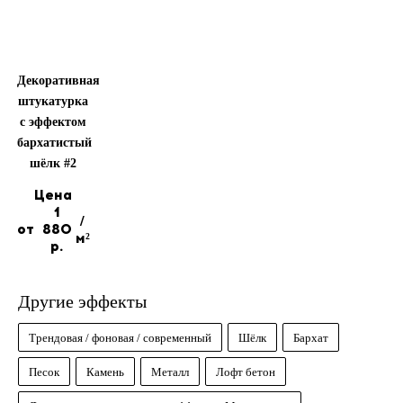
Декоративная
штукатурка
с эффектом
бархатистый
шёлк #2
Цена
1
/
от
880
м²
р.
Другие эффекты
Трендовая / фоновая / современный
Шёлк
Бархат
Песок
Камень
Металл
Лофт бетон