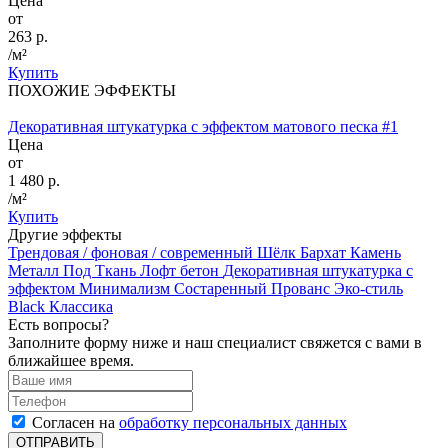
Цена
от
263 р.
/м²
Купить
ПОХОЖИЕ ЭФФЕКТЫ
Декоративная штукатурка с эффектом матового песка #1
Цена
от
1 480 р.
/м²
Купить
Другие эффекты
Трендовая / фоновая / современный
Шёлк
Бархат
Камень
Металл
Под Ткань
Лофт бетон
Декоративная штукатурка с
эффектом Минимализм
Состаренный
Прованс
Эко-стиль
Black
Классика
Есть вопросы?
Заполните форму ниже и наш специалист свяжется с вами в
ближайшее время.
Согласен на
обработку персональных данных
ОТПРАВИТЬ