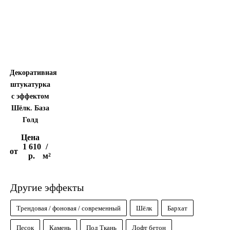
Декоративная
штукатурка
с эффектом
Шёлк. База
Голд
Цена
1 610
/
от
р.
м²
Другие эффекты
Трендовая / фоновая / современный
Шёлк
Бархат
Песок
Камень
Под Ткань
Лофт бетон