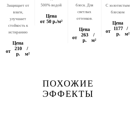
500% водой
блеск. Для
Защищает от
С золотистым
светлых
влаги,
блеском
Цена
оттенков.
улучшает
от
50 р.
/м²
Цена
стойкость к
1177
/
Цена
от
истиранию
р.
м²
263
/
от
р.
м²
Цена
210
/
от
р.
м²
ПОХОЖИЕ
ЭФФЕКТЫ