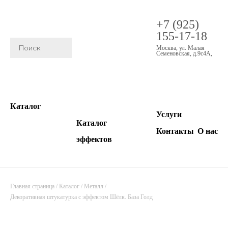
+7 (925)
155-17-18
Москва
,
ул. Малая
Семеновская, д.9с4А
,
Каталог
Услуги
Каталог
Контакты
О нас
эффектов
Главная страница
/
Каталог
/
Металл
/
Декоративная штукатурка с эффектом Шёлк. База Голд