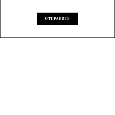
ОТПРАВИТЬ
КАТАЛОГ
КОНТАКТЫ
Декоративная линия
+7 (925) 155-17-18
Art’e Style Antica
Пн–Пт 10:00–19:00
Signoria
+7 (926) 731-87-41
Фасадные материалы
Сб–Вс выходной