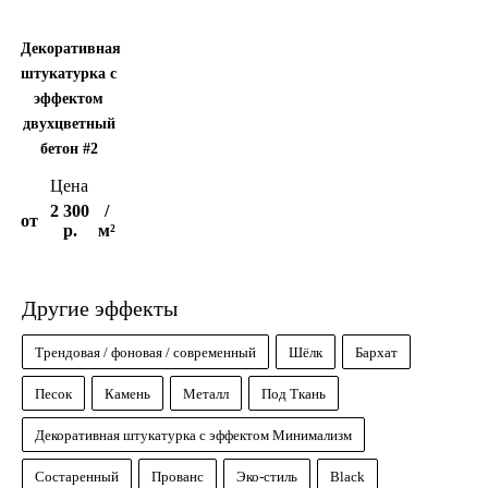
Декоративная
штукатурка с
эффектом
двухцветный
бетон #2
Цена
2 300
/
от
р.
м²
Другие эффекты
Трендовая / фоновая / современный
Шёлк
Бархат
Песок
Камень
Металл
Под Ткань
Декоративная штукатурка с эффектом Минимализм
Состаренный
Прованс
Эко-стиль
Black