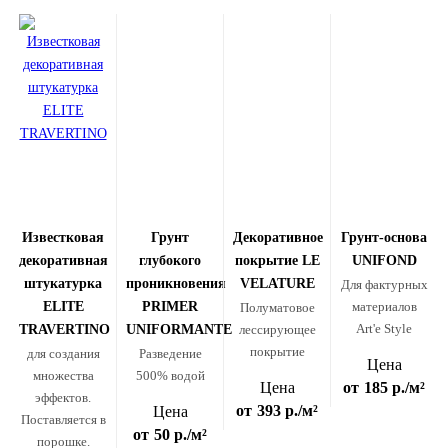
Известковая
Грунт
Декоративное
Грунт-основа
декоративная
глубокого
покрытие LE
UNIFOND
штукатурка
проникновения
VELATURE
Для фактурных
ELITE
PRIMER
материалов
Полуматовое
Art'e Style
TRAVERTINO
UNIFORMANTE
лессирующее
покрытие
для создания
Разведение
Цена
множества
500% водой
Цена
от
185 р.
/м²
эффектов.
от
393 р.
/м²
Цена
Поставляется в
от
50 р.
/м²
порошке.