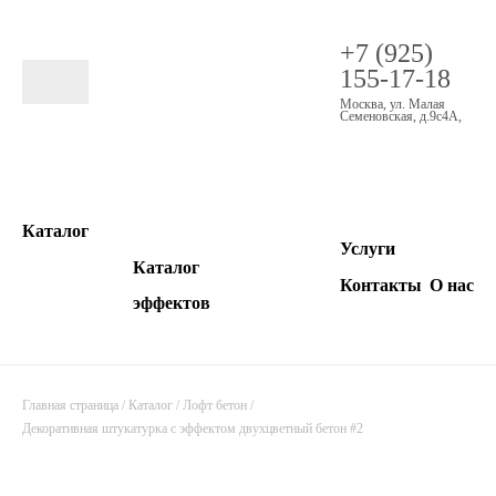
+7 (925)
155-17-18
Москва
,
ул. Малая
Семеновская, д.9с4А
,
Каталог
Услуги
Каталог
Контакты
О нас
эффектов
Главная страница
/
Каталог
/
Лофт бетон
/
Декоративная штукатурка с эффектом двухцветный бетон #2