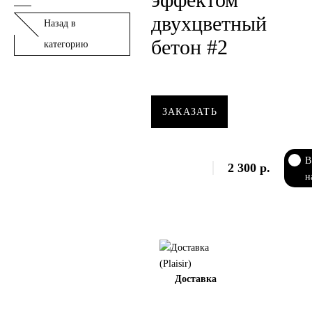
двухцветный
Назад в
бетон #2
категорию
ЗАКАЗАТЬ
В
2 300
р.
н
Доставка