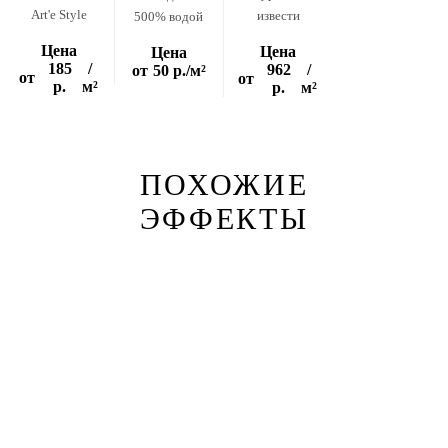
Art'e Style
извести
500% водой
Цена
Цена
Цена
185
/
962
/
от
50 р.
/м²
от
от
р.
м²
р.
м²
ПОХОЖИЕ
ЭФФЕКТЫ