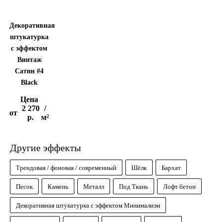
Декоративная
штукатурка
с эффектом
Винтаж
Сатин #4
Black
Цена
2 270
/
от
р.
м²
Другие эффекты
Трендовая / фоновая / современный
Шёлк
Бархат
Песок
Камень
Металл
Под Ткань
Лофт бетон
Декоративная штукатурка с эффектом Минимализм