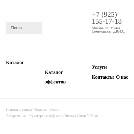
+7 (925)
155-17-18
Москва
,
ул. Малая
Семеновская, д.9с4А
,
Каталог
Услуги
Каталог
Контакты
О нас
эффектов
Главная страница
/
Каталог
/
Black
/
Декоративная штукатурка с эффектом Винтаж Сатин #4 Black