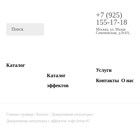
+7 (925)
155-17-18
Москва
,
ул. Малая
Семеновская, д.9с4А
,
Каталог
Услуги
Каталог
Контакты
О нас
эффектов
Главная страница
/
Каталог
/
Декоративная штукатурка
/
Декоративная штукатурка с эффектом лофт бетон #2