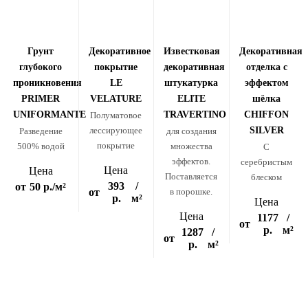
Грунт
Декоративное
Известковая
Декоративная
глубокого
покрытие
декоративная
отделка с
проникновения
LE
штукатурка
эффектом
PRIMER
VELATURE
ELITE
шёлка
UNIFORMANTE
TRAVERTINO
CHIFFON
Полуматовое
лессирующее
SILVER
Разведение
для создания
покрытие
500% водой
множества
C
эффектов.
серебристым
Цена
Цена
Поставляется
блеском
393
/
от
50 р.
/м²
от
в порошке.
р.
м²
Цена
Цена
1177
/
от
р.
м²
1287
/
от
р.
м²