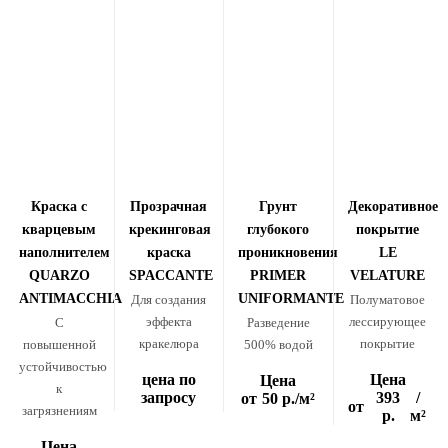
Краска с
Прозрачная
Грунт
Декоративное
кварцевым
крекинговая
глубокого
покрытие
наполнителем
краска
проникновения
LE
QUARZO
SPACCANTE
PRIMER
VELATURE
ANTIMACCHIA
UNIFORMANTE
Для создания
Полуматовое
эффекта
лессирующее
С
Разведение
кракелюра
покрытие
повышенной
500% водой
устойчивостью
цена по
Цена
Цена
к
запросу
393
/
от
50 р.
/м²
от
загрязнениям
р.
м²
Цена