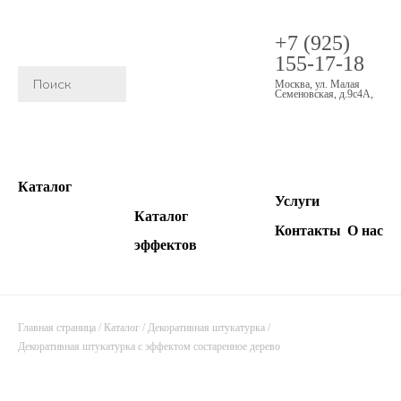
+7 (925)
155-17-18
Москва
,
ул. Малая
Семеновская, д.9с4А
,
Каталог
Услуги
Каталог
Контакты
О нас
эффектов
Главная страница
/
Каталог
/
Декоративная штукатурка
/
Декоративная штукатурка с эффектом состаренное дерево