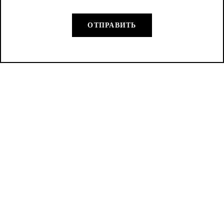
ОТПРАВИТЬ
КАТАЛОГ
КОНТАКТЫ
Декоративная линия
+7 (925) 155-17-18
Art’e Style Antica
Пн–Пт 10:00–19:00
Signoria
+7 (926) 731-87-41
Фасадные материалы
Сб–Вс выходной
Финишные и