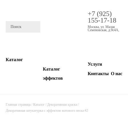
+7 (925)
155-17-18
Москва
,
ул. Малая
Семеновская, д.9с4А
,
Каталог
Услуги
Каталог
Контакты
О нас
эффектов
Главная страница
/
Каталог
/
Декоративная краска
/
Декоративная штукатурка с эффектом матового песка #2