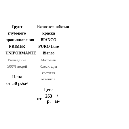
Грунт
Белоснежнобелая
глубокого
краска
проникновения
BIANCO
PRIMER
PURO Base
UNIFORMANTE
Bianco
Разведение
Матовый
500% водой
блеск. Для
светлых
Цена
оттенков.
от
50 р.
/м²
Цена
263
/
от
р.
м²