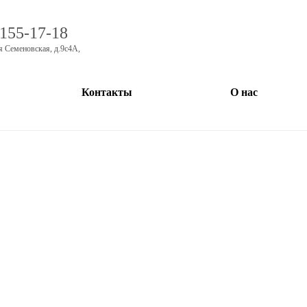
 155-17-18
я Семеновская, д.9с4А
,
Контакты
О нас