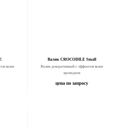
E
Валик CROCODILE Small
том кожи
Валик декоративный с эффектом кожи
крокодила
цена по запросу