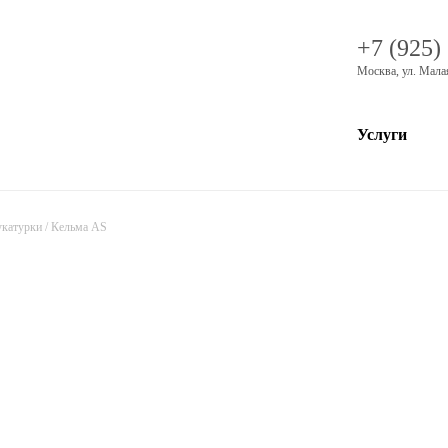
+7 (925)
Москва
,
ул. Мала
Услуги
укатурки
/
Кельма AS