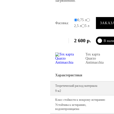
загрязнению.
0,75 л
Фасовка:
ЗАКАЗ
2,5 л
5 л
2 600
р.
В нал
Тех карта
Quarzo
Antimacchia
Характеристики
Теоретический расход материала
9 м2
Класс стойкости к мокрому истиранию
Устойчива к истиранию,
водонепроницаема