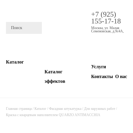
+7 (925)
155-17-18
Москва
,
ул. Малая
Семеновская, д.9с4А
,
Каталог
Услуги
Каталог
Контакты
О нас
эффектов
Главная страница
/
Каталог
/
Фасадная штукатурка
/
Для наружных работ
/
Краска с кварцевым наполнителем QUARZO ANTIMACCHIA